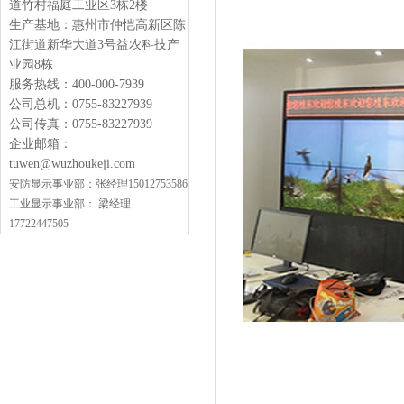
道竹村福庭工业区3栋2楼
生产基地：惠州市仲恺高新区陈
江街道新华大道3号益农科技产
业园8栋
服务热线：400-000-7939
公司总机：0755-83227939
公司传真：0755-83227939
企业邮箱：
tuwen@wuzhoukeji.com
安防显示
事业部：
张经理15012753586
工业显示事业部：
梁经理
17722447505