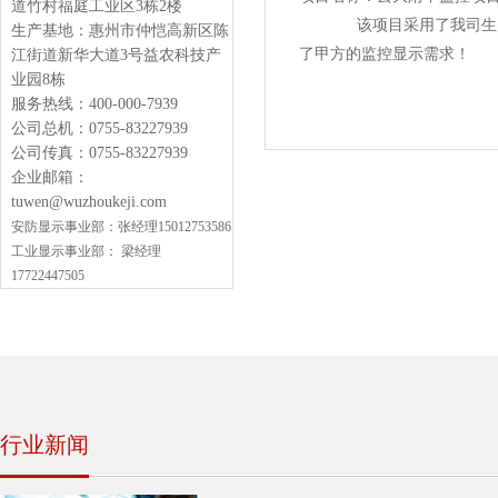
道竹村福庭工业区3栋2楼
该项目采用了我司生产的47
生产基地：惠州市仲恺高新区陈
了甲方的监控显示需求！
江街道新华大道3号益农科技产
业园8栋
服务热线：400-000-7939
公司总机：0755-83227939
公司传真：0755-83227939
企业邮箱：
tuwen@wuzhoukeji.com
安防显示
事业部：
张经理15012753586
工业显示事业部：
梁经理
17722447505
行业新闻