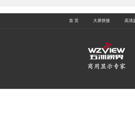
首 页
大屏拼接
高清