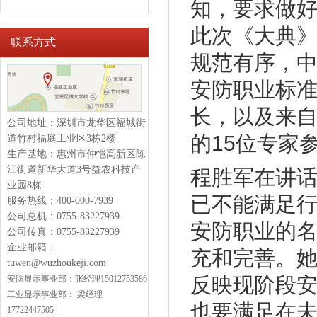
知，要求做好
此次《大典
联系方式
规范有序，中
安防职业标
长，以及来
公司地址：深圳市龙华区福城街
的15位专家
道竹村福庭工业区3栋2楼
生产基地：惠州市仲恺高新区陈
江街道新华大道3号益农科技产
程胜军在讲话
业园8栋
已不能满足
服务热线：400-000-7939
公司总机：0755-83227939
安防职业的
公司传真：0755-83227939
企业邮箱：
充和完善。
tuwen@wuzhoukeji.com
反映现阶段
安防显示
事业部：
张经理15012753586
工业显示事业部：
梁经理
也要满足在
17722447505