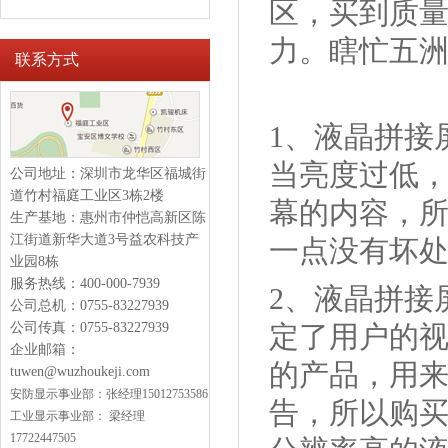
区，买到质
力。瞎忙五
联系方式
1、液晶拼接
当亮度过低
公司地址：深圳市龙华区福城街
道竹村福庭工业区3栋2楼
幕的内容，
生产基地：惠州市仲恺高新区陈
江街道新华大道3号益农科技产
一点没有坏
业园8栋
服务热线：400-000-7939
2、液晶拼接
公司总机：0755-83227939
公司传真：0755-83227939
定了用户的
企业邮箱：
的产品，用
tuwen@wuzhoukeji.com
安防显示
事业部：
张经理15012753586
告，所以购
工业显示事业部：
梁经理
17722447505