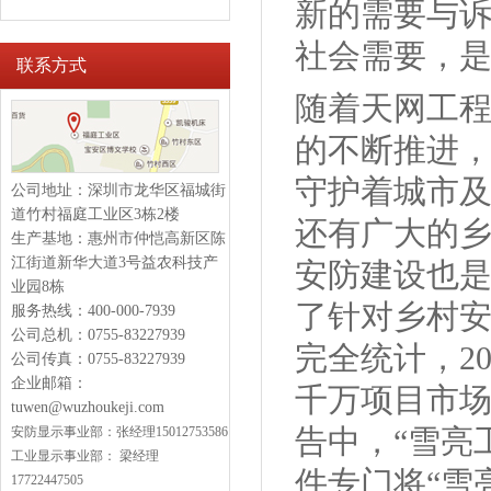
新的需要与
社会需要，是
联系方式
随着天网工
的不断推进
守护着城市
公司地址：深圳市龙华区福城街
道竹村福庭工业区3栋2楼
还有广大的
生产基地：惠州市仲恺高新区陈
江街道新华大道3号益农科技产
安防建设也
业园8栋
了针对乡村安
服务热线：400-000-7939
公司总机：0755-83227939
完全统计，2
公司传真：0755-83227939
企业邮箱：
千万项目市场
tuwen@wuzhoukeji.com
告中，“雪亮
安防显示
事业部：
张经理15012753586
工业显示事业部：
梁经理
件专门将“雪
17722447505