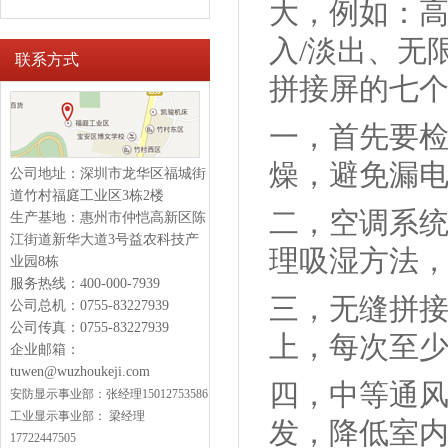
大，例如：高
入/淡出、无
联系方式
拼接屏的七
一，首先要
燥，避免漏
公司地址：深圳市龙华区福城街
道竹村福庭工业区3栋2楼
二，空调系
生产基地：惠州市仲恺高新区陈
江街道新华大道3号益农科技产
理吸湿方法
业园8栋
服务热线：400-000-7939
三，无缝拼
公司总机：0755-83227939
公司传真：0755-83227939
上，每次至少
企业邮箱：
tuwen@wuzhoukeji.com
四，中等通
安防显示
事业部：
张经理15012753586
工业显示事业部：
梁经理
发，降低室
17722447505