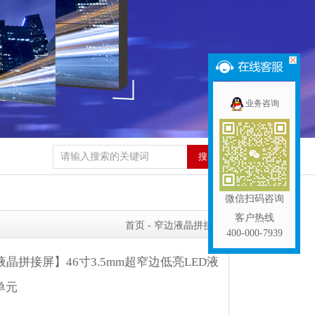
业务咨询
微信扫码咨询
客户热线
首页
- 窄边液晶拼接屏
400-000-7939
液晶拼接屏】46寸3.5mm超窄边低亮LED液
单元