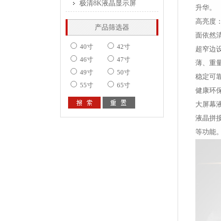
极清8K液晶显示屏
升华。
高亮度
产品筛选器
面依然
40寸
42寸
超窄边
46寸
47寸
薄、重
49寸
50寸
稳定可靠
55寸
65寸
健康环
大屏幕
液晶拼
等功能