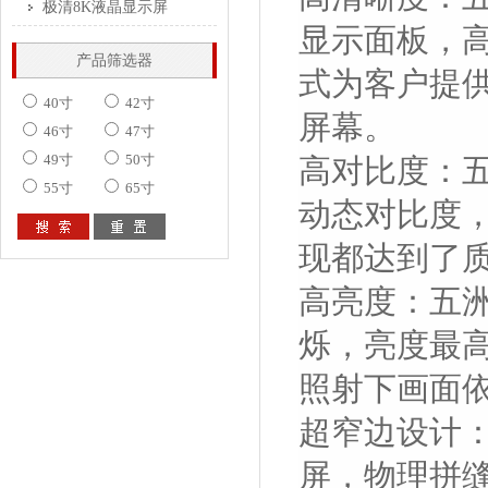
极清8K液晶显示屏
显示面板，高分
产品筛选器
式为客户提
40寸
42寸
屏幕。
46寸
47寸
49寸
50寸
高对比度：五
55寸
65寸
动态对比度
现都达到了
高亮度：五
烁，亮度最高
照射下画面
超窄边设计
屏，物理拼缝